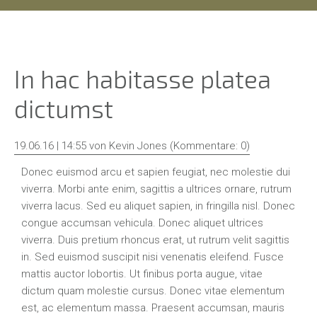
Outdoor
Studioaufnahmen
Galerie
In hac habitasse platea
Tiere
dictumst
Pferde
Hunde
19.06.16 | 14:55
von Kevin Jones (Kommentare: 0)
Sonstige
Donec euismod arcu et sapien feugiat, nec molestie dui
viverra. Morbi ante enim, sagittis a ultrices ornare, rutrum
Landschaften
viverra lacus. Sed eu aliquet sapien, in fringilla nisl. Donec
congue accumsan vehicula. Donec aliquet ultrices
Kontakt
viverra. Duis pretium rhoncus erat, ut rutrum velit sagittis
Meine
in. Sed euismod suscipit nisi venenatis eleifend. Fusce
Leistungen
mattis auctor lobortis. Ut finibus porta augue, vitae
dictum quam molestie cursus. Donec vitae elementum
est, ac elementum massa. Praesent accumsan, mauris